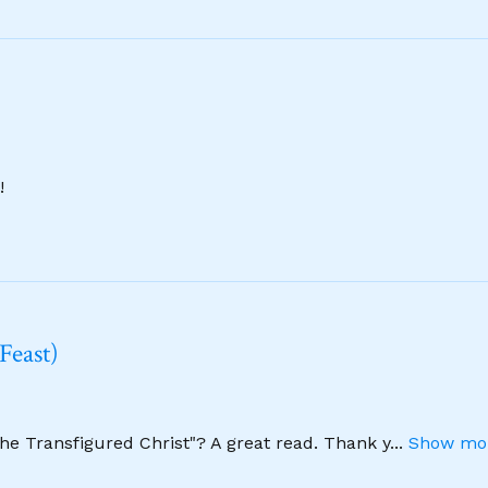
!
Feast)
The Transfigured Christ"? A great read. Thank y
...
Show mor