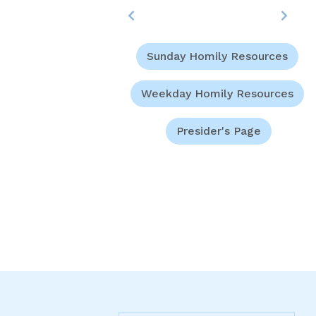
Sunday Homily Resources
Weekday Homily Resources
Presider's Page