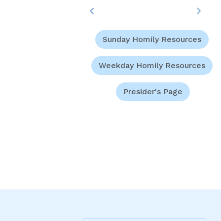
Sunday Homily Resources
Weekday Homily Resources
Presider's Page