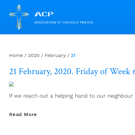
Skip
to
content
Home
/
2020
/
February
/
21
21 February, 2020. Friday of Week 
If we reach out a helping hand to our neighbour 
21
Read More
February,
2020.