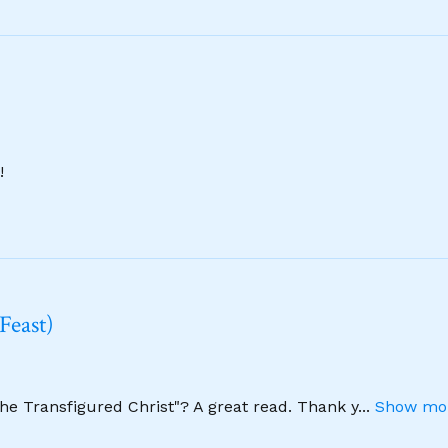
!
Feast)
The Transfigured Christ"? A great read. Thank y
...
Show mor