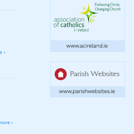
 ›
ore ›