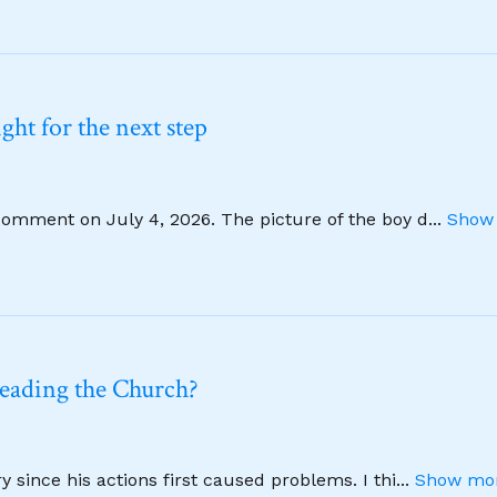
ht for the next step
comment on July 4, 2026. The picture of the boy d
...
Show 
leading the Church?
 since his actions first caused problems. I thi
...
Show mor