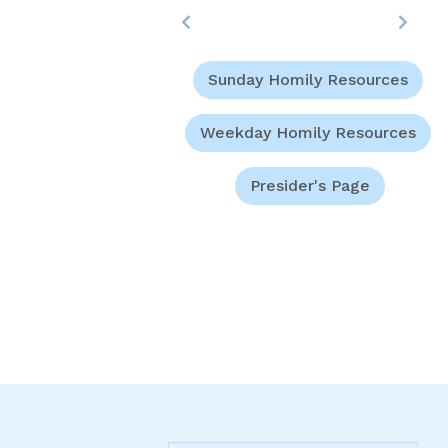
Sunday Homily Resources
Weekday Homily Resources
Presider's Page