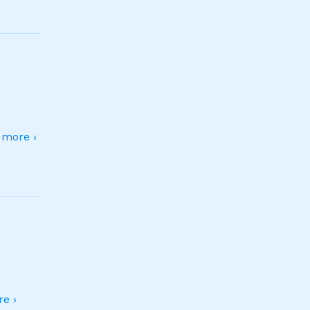
more ›
e ›