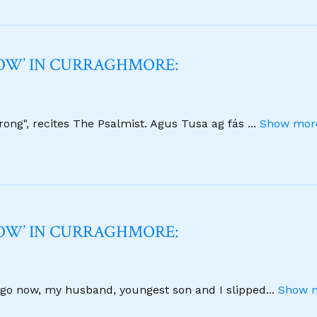
NOW’ IN CURRAGHMORE:
strong", recites The Psalmist. Agus Tusa ag fás
...
Show more
NOW’ IN CURRAGHMORE:
 ago now, my husband, youngest son and I slipped
...
Show m